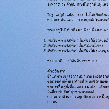
ระหว่างพระเจ้ากับมนุษย์ได้ถูกฟื้นฟูแล้ว
ในฐานะผู้นำนมัสการ เราไม่ได้เพียงร้องเ
ความกดดัน แต่จากการหยุดพักในพระคริส
พระเยซูไม่ได้เสด็จมาเพียงเพื่อสงบพ
มีเพียงพระคริสต์เท่านั้นที่ทำให้เราครบถ
มีเพียงพระคริสต์เท่านั้นที่เติมเต็มเรา
มีเพียงพระคริสต์เท่านั้นที่ทำให้เราสมบูร
พระองค์คือ องค์สันติราชา ของเรา
คำอธิษฐาน
ข้าแต่พระเจ้า เรากลับมาหาพระองค์อีกคร
ขอทรงเติมเต็มเราด้วยน้ำแห่งชีวิตของพ
ขอทรงฟื้นฟูสิ่งที่อ่อนล้า ว่างเปล่า หรือ
วันนี้เรารับสันติสุขของพระองค์
ความครบถ้วน การหยุดพัก และการฟื้นฟ
อาเมน!