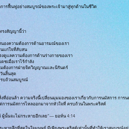
การฟื้นฟูอย่างสมบูรณ์ของพระเจ้ามาสู่ทุกด้านในชีวิต
ทรงสัญญานี้ว่า
บสนองความต้องการด้านอารมณ์ของเรา
แก่ใจที่สับสน
รงดูแลความต้องการด้านร่างกายของเรา
ดชเมื่อเราไร้กำลัง
ามต้องการฝ่ายจิตวิญญาณและนิรันดร์
นสิ้นสุด
ครบถ้วนสมบูรณ์
สิ่งที่อ่อนล้า ความจริงนี้เปลี่ยนมุมมองของเราเกี่ยวกับการนมัสการ กา
่การนมัสการไหลออกมาจากหัวใจที่ ครบถ้วนในพระคริสต์
ให้ ผู้นั้นจะไม่กระหายอีกเลย”— ยอห์น 4:14
กระหายลึกที่สุดในใจมนุษย์ มีเพียงพระคริสต์เท่านั้นที่ทำให้เราสมบูรณ์อ