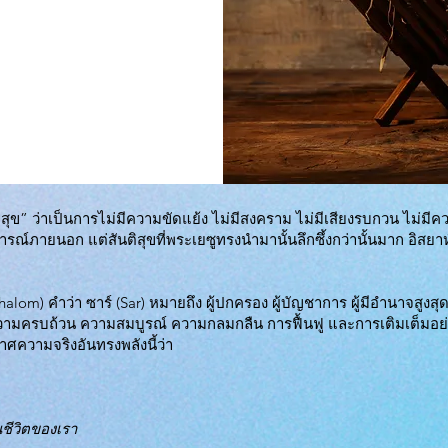
ิสุข” ว่าเป็นการไม่มีความขัดแย้ง ไม่มีสงคราม ไม่มีเสียงรบกวน ไม่มีค
การณ์ภายนอก แต่สันติสุขที่พระเยซูทรงนำมานั้นลึกซึ้งกว่านั้นมาก อิสยาห์
halom) คำว่า ซาร์ (Sar) หมายถึง ผู้ปกครอง ผู้บัญชาการ ผู้มีอำนาจสูงส
ามครบถ้วน ความสมบูรณ์ ความกลมกลืน การฟื้นฟู และการเติมเต็มอย่างแท
าศความจริงอันทรงพลังนี้ว่า
ีวิตของเรา