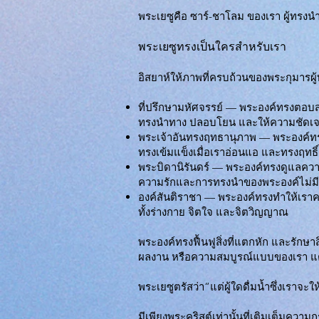
พระเยซูคือ ซาร์-ชาโลม ของเรา ผู้ทรงนำ
พระเยซูทรงเป็นใครสำหรับเรา
อิสยาห์ให้ภาพที่ครบถ้วนของพระกุมารผู้
ที่ปรึกษามหัศจรรย์ — พระองค์ทรงตอ
ทรงนำทาง ปลอบโยน และให้ความชัดเจน
พระเจ้าอันทรงฤทธานุภาพ — พระองค์ท
ทรงเข้มแข็งเมื่อเราอ่อนแอ และทรงฤทธิ์เ
พระบิดานิรันดร์ — พระองค์ทรงดูแลคว
ความรักและการทรงนำของพระองค์ไม่มีวั
องค์สันติราชา — พระองค์ทรงทำให้เรา
ทั้งร่างกาย จิตใจ และจิตวิญญาณ
พระองค์ทรงฟื้นฟูสิ่งที่แตกหัก และรักษา
ผลงาน หรือความสมบูรณ์แบบของเรา แต
พระเยซูตรัสว่า“แต่ผู้ใดดื่มน้ำซึ่งเราจะ
มีเพียงพระคริสต์เท่านั้นที่เติมเต็มความ