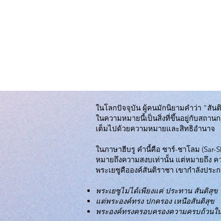
ในโลกปัจจุบัน ผู้คนมักนิยามคำว่า “สันต
ในความหมายนี้เป็นสิ่งที่ขึ้นอยู่กับสถาน
เต็มไปด้วยความหมายและสิทธิอำนาจ
ในภาษาฮีบรู คำนี้คือ ซาร์-ชาโลม (Sar-S
หมายถึงความสงบเท่านั้น แต่หมายถึง คว
พระเยซูคือองค์สันติราชา เขากำลังประก
พระเยซูไม่ได้เพียงแค่ ประทาน สันติสุข
แต่พระองค์ทรง ปกครอง เหนือสันติสุข
พระองค์ทรงครอบครองความครบถ้วนในช