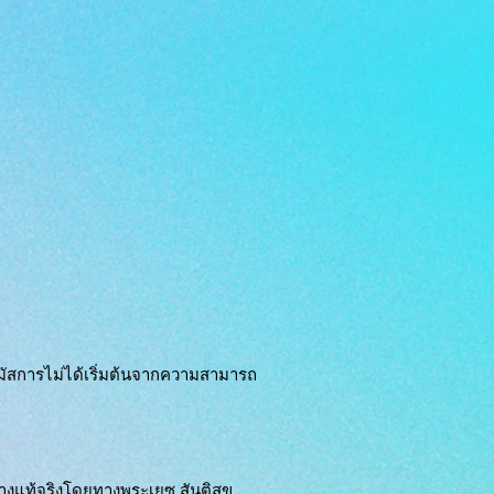
รนมัสการไม่ได้เริ่มต้นจากความสามารถ
ย่างแท้จริงโดยทางพระเยซู สันติสุข