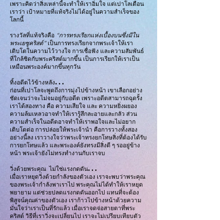
เพราะคิดว่าสิ่งเหล่านี้จะทำให้เราอิ่มใจ แต่เปาโลเตือน
เราว่า เป้าหมายที่แท้จริงไม่ได้อยู่ในความสำเร็จของ
โลกนี้
รางวัลที่แท้จริงคือ
“การทรงเรียกแห่งเบื้องบนซึ่งมีใน
พระเยซูคริสต์”
เป็นการทรงเรียกจากพระเจ้าให้เรา
เติบโตในความไว้วางใจ การเชื่อฟัง และความสัมพันธ์
ที่ใกล้ชิดกับพระคริสต์มากขึ้น เป็นการเรียกให้เราเป็น
เหมือนพระองค์มากขึ้นทุกวัน
ทิ้งอดีตไว้ข้างหลัง...
ก่อนที่เปาโลจะพูดถึงการมุ่งไปข้างหน้า เขาเลือกอย่าง
ชัดเจนว่าจะไม่จมอยู่กับอดีต เพราะอดีตสามารถฉุดรั้ง
เราได้สองทาง คือ ความเสียใจ และ ความหยิ่งผยอง
ความล้มเหลวอาจทำให้เรารู้สึกละอายและกลัว ส่วน
ความสำเร็จในอดีตอาจทำให้เราพอใจและไม่อยาก
เติบโตต่อ การปล่อยให้พระเจ้านำ คือการวางทั้งสอง
อย่างนี้ลง เราวางใจว่าพระเจ้าทรงยกโทษสิ่งที่ต้องได้รับ
การยกโทษแล้ว และพระองค์ยังทรงมีสิ่งดี ๆ รออยู่ข้าง
หน้า พระเจ้ายังไม่ทรงทำงานกับเราจบ
วิ่งด้วยพระคุณ ไม่ใช่แรงกดดัน...
เมื่อเราหยุดวิ่งด้วยกำลังของตัวเอง เราจะพบว่าพระคุณ
ของพระเจ้ากำลังพาเราไป พระคุณไม่ได้ทำให้เราหยุด
พยายาม แต่ช่วยปลดแรงกดดันออกไป แทนที่จะต้อง
พิสูจน์คุณค่าของตัวเอง เราก้าวไปข้างหน้าด้วยความ
มั่นใจว่าเราเป็นที่รักแล้ว เมื่อเราจดจ่อสายตาที่พระ
คริสต์ วิธีที่เราวิ่งจะเปลี่ยนไป เราจะไม่เปรียบเทียบตัว