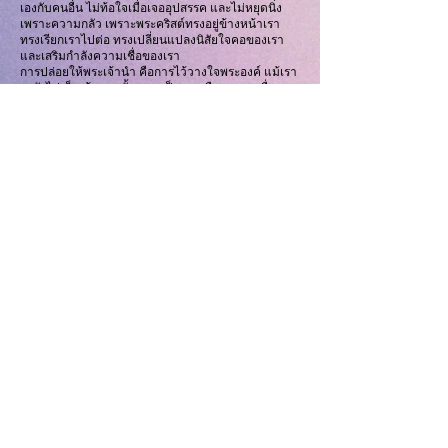
เองกับคนอื่น ไม่ท้อใจเมื่อเจออุปสรรค และไม่หยุดนิ่ง
เพราะความกลัว เพราะพระคริสต์ทรงอยู่ข้างหน้าเรา
ทรงเรียกเราไปต่อ ทรงเปลี่ยนแปลงนิสัยใจคอของเรา
และเสริมกำลังความเชื่อของเรา
การปล่อยให้พระเจ้านำ คือการไว้วางใจพระองค์ แม้เรา
จะยังไม่เห็นเส้นทางทั้งหมด เป็นการเลือกความเชื่อ
มากกว่าการควบคุม เลือกการเชื่อฟังมากกว่าความ
สบาย และเลือกเป้าหมายของพระเจ้ามากกว่าความง่าย
ของชีวิต
คำอธิษฐาน:-
"ข้าแต่พระเจ้า พระองค์ทรงเห็นหัวใจของข้าพระองค์
และทรงรู้ว่าข้าพระองค์พยายามควบคุมชีวิตของตนเอง
ได้ง่ายเพียงใด วันนี้ข้าพระองค์เลือกที่จะปล่อยให้
พระองค์นำ สอนข้าพระองค์ให้ไว้วางใจแผนการของ
พระองค์ แม้ในเวลาที่รู้สึกไม่สบายใจหรือไม่แน่ใจ ช่วย
ให้ข้าพระองค์วางอดีตของตนไว้ในพระหัตถ์ของ
พระองค์ ทั้งความล้มเหลว ความกลัว และแม้แต่ความ
สำเร็จ ขอทรงประทานกำลังให้ข้าพระองค์บากบั่นไปต่อ
ความเชื่อที่จะติดตาม และสายตาที่จับจ้องอยู่ที่พระเยซู
ขอให้ข้าพระองค์วิ่งในเส้นทางนี้ด้วยพระคุณของ
พระองค์ และเพื่อพระสิริของพระองค์ ในพระนามพระเยซู
คริสต์ อาเมน!"
คำถามเพื่อใคร่ครวญ:-
การ “บากบั่นไปต่อ” ในฤดูกาลชีวิตของคุณตอนนี้
หน้าตาเป็นอย่างไร
มีสิ่งใดในอดีต ทั้งดีหรือไม่ดี ที่อาจกำลังขัดขวางการ