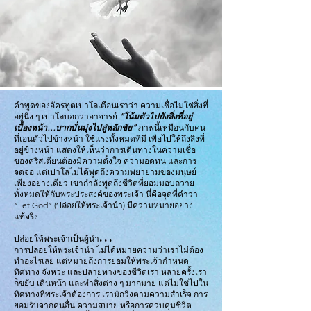
คำพูดของอัครทูตเปาโลเตือนเราว่า ความเชื่อไม่ใช่สิ่งที่
อยู่นิ่ง ๆ เปาโลบอกว่าอาจารย์
“โน้มตัวไปยังสิ่งที่อยู่
เบื้องหน้า…บากบั่นมุ่งไปสู่หลักชัย”
ภาพนี้เหมือนกับคน
ที่เอนตัวไปข้างหน้า ใช้แรงทั้งหมดที่มี เพื่อไปให้ถึงสิ่งที่
อยู่ข้างหน้า แสดงให้เห็นว่าการเดินทางในความเชื่อ
ของคริสเตียนต้องมีความตั้งใจ ความอดทน และการ
จดจ่อ แต่เปาโลไม่ได้พูดถึงความพยายามของมนุษย์
เพียงอย่างเดียว เขากำลังพูดถึงชีวิตที่ยอมมอบถวาย
ทั้งหมดให้กับพระประสงค์ของพระเจ้า นี่คือจุดที่คำว่า
“Let God” (ปล่อยให้พระเจ้านำ) มีความหมายอย่าง
แท้จริง
ปล่อยให้พระเจ้าเป็นผู้นำ...
การปล่อยให้พระเจ้านำ ไม่ได้หมายความว่าเราไม่ต้อง
ทำอะไรเลย แต่หมายถึงการยอมให้พระเจ้ากำหนด
ทิศทาง จังหวะ และปลายทางของชีวิตเรา หลายครั้งเรา
ก็ขยับ เดินหน้า และทำสิ่งต่าง ๆ มากมาย แต่ไม่ใช่ไปใน
ทิศทางที่พระเจ้าต้องการ เรามักวิ่งตามความสำเร็จ การ
ยอมรับจากคนอื่น ความสบาย หรือการควบคุมชีวิต