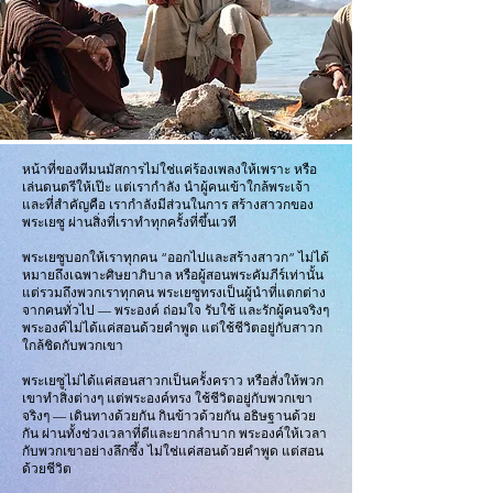
หน้าที่ของทีมนมัสการไม่ใช่แค่ร้องเพลงให้เพราะ หรือ
เล่นดนตรีให้เป๊ะ แต่เรากำลัง นำผู้คนเข้าใกล้พระเจ้า
และที่สำคัญคือ เรากำลังมีส่วนในการ สร้างสาวกของ
พระเยซู ผ่านสิ่งที่เราทำทุกครั้งที่ขึ้นเวที
พระเยซูบอกให้เราทุกคน “ออกไปและสร้างสาวก” ไม่ได้
หมายถึงเฉพาะศิษยาภิบาล หรือผู้สอนพระคัมภีร์เท่านั้น
แต่รวมถึงพวกเราทุกคน พระเยซูทรงเป็นผู้นำที่แตกต่าง
จากคนทั่วไป — พระองค์ ถ่อมใจ รับใช้ และรักผู้คนจริงๆ
พระองค์ไม่ได้แค่สอนด้วยคำพูด แต่ใช้ชีวิตอยู่กับสาวก
ใกล้ชิดกับพวกเขา
พระเยซูไม่ได้แค่สอนสาวกเป็นครั้งคราว หรือสั่งให้พวก
เขาทำสิ่งต่างๆ แต่พระองค์ทรง ใช้ชีวิตอยู่กับพวกเขา
จริงๆ — เดินทางด้วยกัน กินข้าวด้วยกัน อธิษฐานด้วย
กัน ผ่านทั้งช่วงเวลาที่ดีและยากลำบาก พระองค์ให้เวลา
กับพวกเขาอย่างลึกซึ้ง ไม่ใช่แค่สอนด้วยคำพูด แต่สอน
ด้วยชีวิต