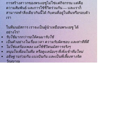
การสร้างสาวกของพระเยซูไม่ใช่แค่กิจกรรม แต่คือ
ความสัมพันธ์ และการใช้ชีวิตร่วมกัน — และเราก็
สามารถทำสิ่งเดียวกันนี้ได้ กับคนที่อยู่ในทีมหรือรอบตัว
เรา
ในทีมนมัสการ เราจะเป็นผู้นำเหมือนพระเยซู ได้
อย่างไร?
รับใช้มากกว่ารอให้คนมารับใช้
เป็นตัวอย่างในเรื่องเวลา ความรับผิดชอบ และท่าทีที่ดี
ไม่ใช่แค่ร้องเพลง แต่ใช้ชีวิตนมัสการจริงๆ
หนุนใจเพื่อนในทีม หรือดูแลน้องๆ ที่เพิ่งเข้าทีมใหม่
อธิษฐานร่วมกัน แบ่งปันกัน และเป็นพี่เลี้ยงทางจิต
วิญญาณ
​การสร้างสาวกมักเกิดขึ้นในช่วงเวลาธรรมดาๆ — เช่น
การพูดคุยหลังเวที การให้กำลังใจกันระหว่างสัปดาห์
การอธิษฐานร่วมกันก่อนซ้อม หรือการชวนเพื่อนในทีม
ให้เติบโตในความเชื่อ ทุกครั้งที่เรารับใช้ คือโอกาสที่เรา
จะนำเหมือนพระเยซู — ไม่ใช่เพื่อชื่อเสียงของเราเอง แต่
เพื่อให้คนอื่นรู้จักพระองค์มากยิ่งขึ้น
คำถามให้เราคิด:
เรากำลังนำแบบพระเยซูหรือเปล่า?
มีใครในทีมที่เราสามารถช่วยให้เขาเติบโตในความเชื่อ
ได้ไหม?
ชีวิตของเรานอกเวทีสะท้อนถึงพระเยซูจริงไหม?
อธิษฐานร่วมกัน: